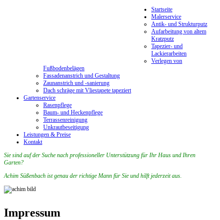
Startseite
Malerservice
Antik- und Strukturputz
Aufarbeitung von altem
Kratzputz
Tapezier- und
Lackierarbeiten
Verlegen von
Fußbodenbelägen
Fassadenanstrich und Gestaltung
Zaunanstrich und -sanierung
Dach schräge mit Vliestapete tapeziert
Gartenservice
Rasenpflege
Baum- und Heckenpflege
Terrassenreinigung
Unkrautbeseitigung
Leistungen & Preise
Kontakt
Sie sind auf der Suche nach professioneller Unterstützung für Ihr Haus und Ihren
Garten?
Achim Süßenbach ist genau der richtige Mann für Sie und hilft jederzeit aus.
Impressum