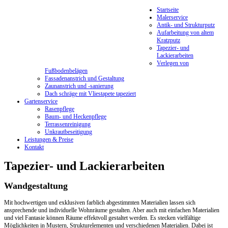
Startseite
Malerservice
Antik- und Strukturputz
Aufarbeitung von altem
Kratzputz
Tapezier- und
Lackierarbeiten
Verlegen von
Fußbodenbelägen
Fassadenanstrich und Gestaltung
Zaunanstrich und -sanierung
Dach schräge mit Vliestapete tapeziert
Gartenservice
Rasenpflege
Baum- und Heckenpflege
Terrassenreinigung
Unkrautbeseitigung
Leistungen & Preise
Kontakt
Tapezier- und Lackierarbeiten
Wandgestaltung
Mit hochwertigen und exklusiven farblich abgestimmten Materialien lassen sich
ansprechende und individuelle Wohnräume gestalten. Aber auch mit einfachen Materialien
und viel Fantasie können Räume effektvoll gestaltet werden. Es stecken vielfältige
Möglichkeiten in Mustern, Strukturelementen und verschiedenen Materialien. Dabei ist