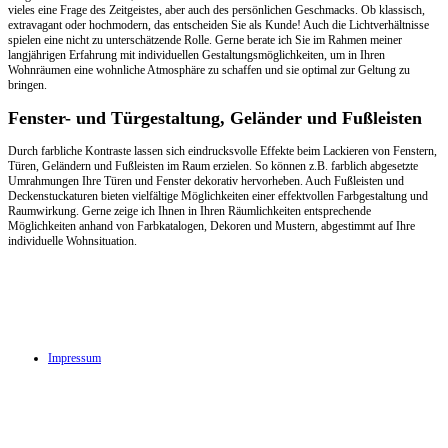
vieles eine Frage des Zeitgeistes, aber auch des persönlichen Geschmacks. Ob klassisch,
extravagant oder hochmodern, das entscheiden Sie als Kunde! Auch die Lichtverhältnisse
spielen eine nicht zu unterschätzende Rolle. Gerne berate ich Sie im Rahmen meiner
langjährigen Erfahrung mit individuellen Gestaltungsmöglichkeiten, um in Ihren
Wohnräumen eine wohnliche Atmosphäre zu schaffen und sie optimal zur Geltung zu
bringen.
Fenster- und Türgestaltung, Geländer und Fußleisten
Durch farbliche Kontraste lassen sich eindrucksvolle Effekte beim Lackieren von Fenstern,
Türen, Geländern und Fußleisten im Raum erzielen. So können z.B. farblich abgesetzte
Umrahmungen Ihre Türen und Fenster dekorativ hervorheben. Auch Fußleisten und
Deckenstuckaturen bieten vielfältige Möglichkeiten einer effektvollen Farbgestaltung und
Raumwirkung. Gerne zeige ich Ihnen in Ihren Räumlichkeiten entsprechende
Möglichkeiten anhand von Farbkatalogen, Dekoren und Mustern, abgestimmt auf Ihre
individuelle Wohnsituation.
Achim Süßenbach
Bischof-Gerhard-Straße
Telefon: 05121-
Maler- und
31
2820525
Gartenservice
31139 Hildesheim
Mobil: 0172-6372174
Impressum