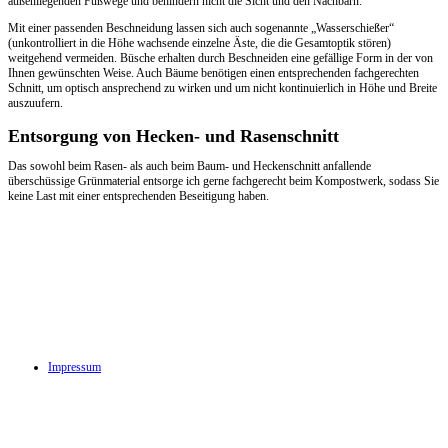
außenliegenden Fußwege und behindern nicht die Sicht und den Nachbarn.
Mit einer passenden Beschneidung lassen sich auch sogenannte „Wasserschießer“
(unkontrolliert in die Höhe wachsende einzelne Äste, die die Gesamtoptik stören)
weitgehend vermeiden. Büsche erhalten durch Beschneiden eine gefällige Form in der von
Ihnen gewünschten Weise. Auch Bäume benötigen einen entsprechenden fachgerechten
Schnitt, um optisch ansprechend zu wirken und um nicht kontinuierlich in Höhe und Breite
auszuufern.
Entsorgung von Hecken- und Rasenschnitt
Das sowohl beim Rasen- als auch beim Baum- und Heckenschnitt anfallende
überschüssige Grünmaterial entsorge ich gerne fachgerecht beim Kompostwerk, sodass Sie
keine Last mit einer entsprechenden Beseitigung haben.
Achim Süßenbach
Bischof-Gerhard-Straße
Telefon: 05121-
Maler- und
31
2820525
Gartenservice
31139 Hildesheim
Mobil: 0172-6372174
Impressum