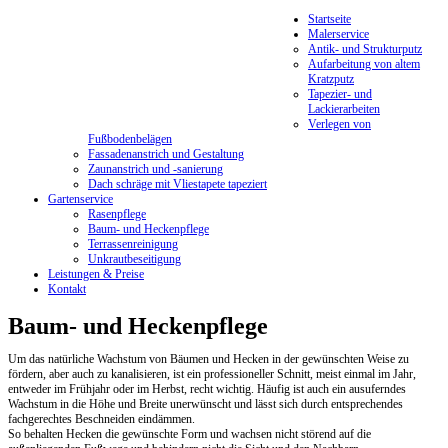
Startseite
Malerservice
Antik- und Strukturputz
Aufarbeitung von altem
Kratzputz
Tapezier- und
Lackierarbeiten
Verlegen von
Fußbodenbelägen
Fassadenanstrich und Gestaltung
Zaunanstrich und -sanierung
Dach schräge mit Vliestapete tapeziert
Gartenservice
Rasenpflege
Baum- und Heckenpflege
Terrassenreinigung
Unkrautbeseitigung
Leistungen & Preise
Kontakt
Baum- und Heckenpflege
Um das natürliche Wachstum von Bäumen und Hecken in der gewünschten Weise zu
fördern, aber auch zu kanalisieren, ist ein professioneller Schnitt, meist einmal im Jahr,
entweder im Frühjahr oder im Herbst, recht wichtig. Häufig ist auch ein ausuferndes
Wachstum in die Höhe und Breite unerwünscht und lässt sich durch entsprechendes
fachgerechtes Beschneiden eindämmen.
So behalten Hecken die gewünschte Form und wachsen nicht störend auf die